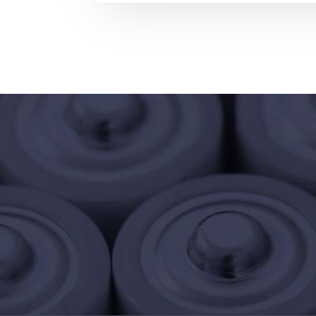
0001-0022
Plaza Almagro: Sarmiento y Bulnes - Recolec
RAEES Buenos Aires, Buenos Aires
0001-0024
Plaza Irlanda: Donato Alvarez y Gaona -
Recolecta RAEES Buenos Aires, Buenos Aire
0001-0025
Parque Rivadavia: Av. Rivadavia y Florencia
Balcarce - Recolecta RAEES Buenos Aires,
Buenos Aires
0001-0033
Plaza de la Misericordia: Lautaro y Francisco
Bilbao Buenos Aires, Buenos Aires
0001-0037