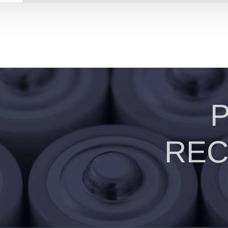
ta
s
REC