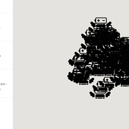
.
o
en -
s